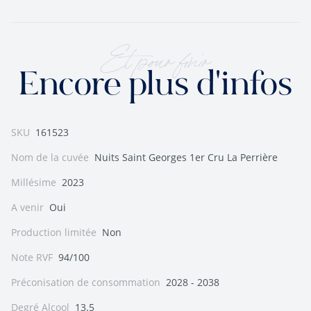
Et pour finir
Encore plus d'infos
SKU
161523
Nom de la cuvée
Nuits Saint Georges 1er Cru La Perrière
Millésime
2023
A venir
Oui
Production limitée
Non
Note RVF
94/100
Préconisation de consommation
2028 - 2038
Degré Alcool
13.5