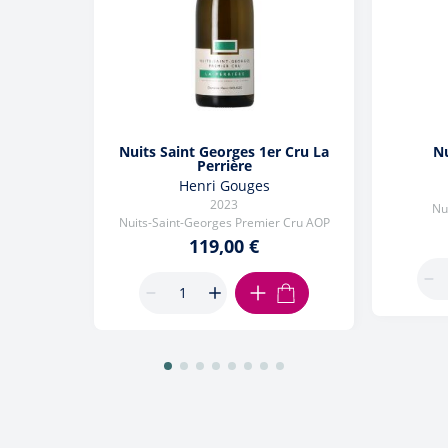
Nuits Saint Georges 1er Cru La
Nu
Perrière
Henri Gouges
2023
Nu
Nuits-Saint-Georges Premier Cru AOP
119,00 €
AJOUTER AU PANIER