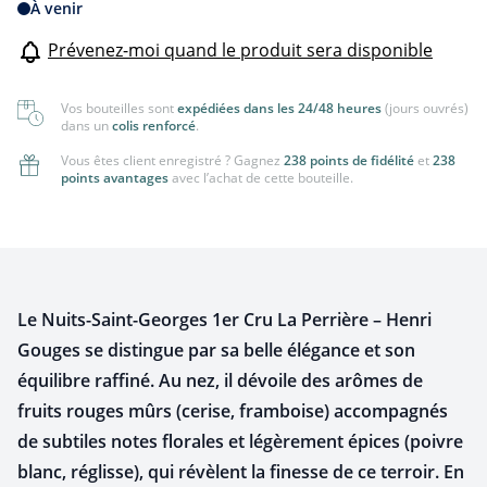
À venir
Prévenez-moi quand le produit sera disponible
Vos bouteilles sont
expédiées dans les 24/48 heures
(jours ouvrés)
dans un
colis renforcé
.
Vous êtes client enregistré ? Gagnez
238 points de fidélité
et
238
points avantages
avec l’achat de cette bouteille.
Le Nuits-Saint-Georges 1er Cru La Perrière – Henri
Gouges se distingue par sa belle élégance et son
équilibre raffiné. Au nez, il dévoile des arômes de
fruits rouges mûrs (cerise, framboise) accompagnés
de subtiles notes florales et légèrement épices (poivre
blanc, réglisse), qui révèlent la finesse de ce terroir. En