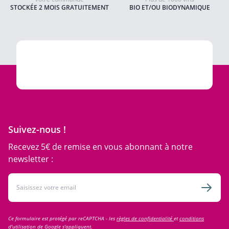
STOCKÉE 2 MOIS GRATUITEMENT
BIO ET/OU BIODYNAMIQUE
Suivez-nous !
Recevez 5€ de remise en vous abonnant à notre
newsletter :
Adresse email
Inscri
Ce formulaire est protégé par reCAPTCHA - les
règles de confidentialité
et
conditions
d'utilisation
de Google s'appliquent.