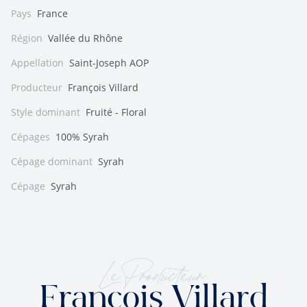
Pays
France
Région
Vallée du Rhône
Appellation
Saint-Joseph AOP
Producteur
François Villard
Style dominant
Fruité - Floral
Cépages
100% Syrah
Cépage dominant
Syrah
Cépage
Syrah
Le Producteur
François Villard