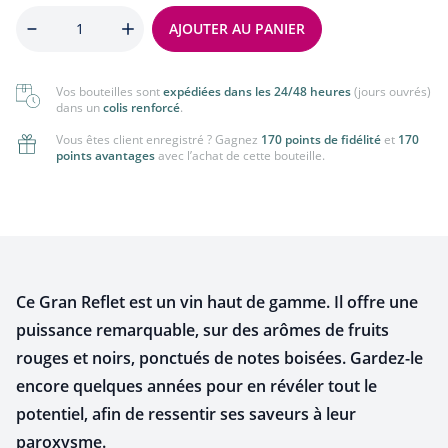
Quantité
AJOUTER AU PANIER
Vos bouteilles sont
expédiées dans les 24/48 heures
(jours ouvrés)
dans un
colis renforcé
.
Vous êtes client enregistré ? Gagnez
170 points de fidélité
et
170
points avantages
avec l’achat de cette bouteille.
Ce Gran Reflet est un vin haut de gamme. Il offre une
puissance remarquable, sur des arômes de fruits
rouges et noirs, ponctués de notes boisées. Gardez-le
encore quelques années pour en révéler tout le
potentiel, afin de ressentir ses saveurs à leur
paroxysme.