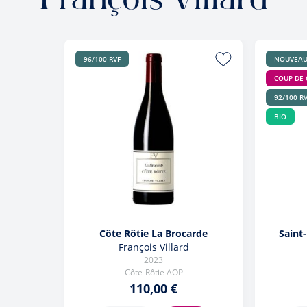
François Villard
96/100 RVF
NOUVEA
COUP DE
92/100 R
BIO
Côte Rôtie La Brocarde
Saint
François Villard
2023
Côte-Rôtie AOP
110,00 €