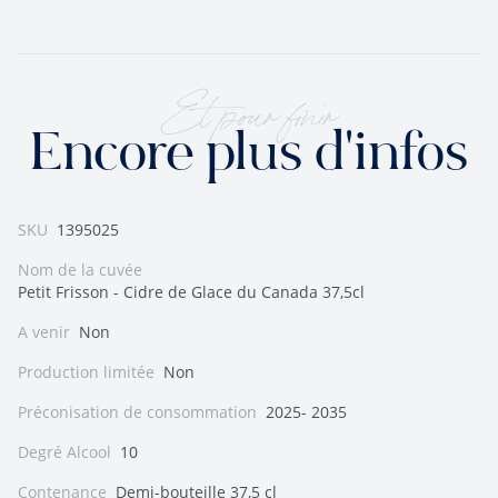
Et pour finir
Encore plus d'infos
SKU
1395025
Nom de la cuvée
Petit Frisson - Cidre de Glace du Canada 37,5cl
A venir
Non
Production limitée
Non
Préconisation de consommation
2025- 2035
Degré Alcool
10
Contenance
Demi-bouteille 37,5 cl