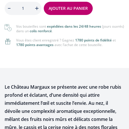
Quantité
AJOUTER AU PANIER
Vos bouteilles sont
expédiées dans les 24/48 heures
(jours ouvrés)
dans un
colis renforcé
.
Vous êtes client enregistré ? Gagnez
1780 points de fidélité
et
1780 points avantages
avec l’achat de cette bouteille.
Le Château Margaux se présente avec une robe rubis
profond et éclatant, d’une densité qui attire
immédiatement l’œil et suscite l’envie. Au nez, il
dévoile une complexité aromatique exceptionnelle,
mêlant des fruits noirs mûrs et délicats comme la
mûre, le cassis et la cerise noire à des notes florales