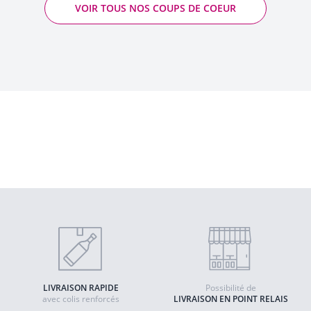
VOIR TOUS NOS COUPS DE COEUR
Château Margaux - Château Margaux
2022 - Margaux AOP
Quantité
AJOUTER AU PANIER
LIVRAISON RAPIDE
Possibilité de
avec colis renforcés
LIVRAISON EN POINT RELAIS