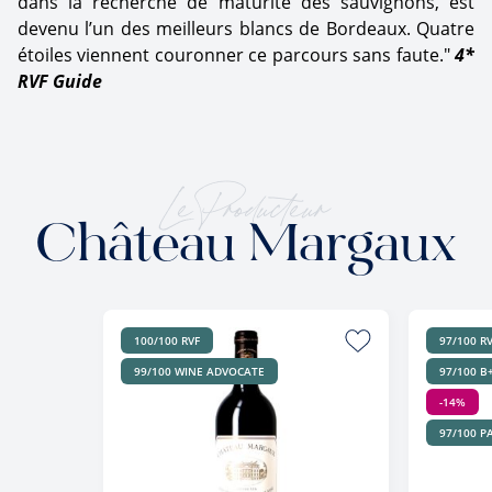
dans la recherche de maturité des sauvignons, est
devenu l’un des meilleurs blancs de Bordeaux. Quatre
étoiles viennent couronner ce parcours sans faute."
4*
RVF Guide
Le Producteur
Château Margaux
100/100 RVF
97/100 R
99/100 WINE ADVOCATE
97/100 B
-14%
97/100 P