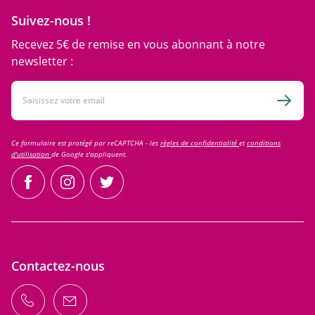
Suivez-nous !
Recevez 5€ de remise en vous abonnant à notre
newsletter :
Adresse email
Inscri
Ce formulaire est protégé par reCAPTCHA - les
règles de confidentialité
et
conditions
d'utilisation
de Google s'appliquent.
facebook
instagram
twitter
Contactez-nous