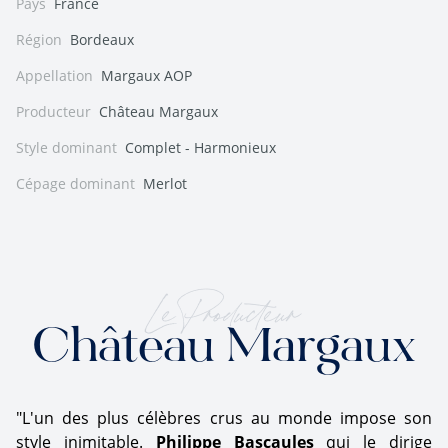
Pays
France
Région
Bordeaux
Appellation
Margaux AOP
Producteur
Château Margaux
Style dominant
Complet - Harmonieux
Cépage dominant
Merlot
Le Producteur
Château Margaux
"L'un des plus célèbres crus au monde impose son
style inimitable.
Philippe Bascaules
qui le dirige