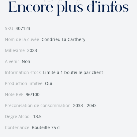
Encore plus d'infos
SKU
407123
Nom de la cuvée
Condrieu La Carthery
Millésime
2023
A venir
Non
Information stock
Limité à 1 bouteille par client
Production limitée
Oui
Note RVF
96/100
Préconisation de consommation
2033 - 2043
Degré Alcool
13.5
Contenance
Bouteille 75 cl