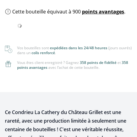
Cette bouteille équivaut à 900
points avantages
.
Vos bouteilles sont
expédiées dans les 24/48 heures
(jours ouvrés)
dans un
colis renforcé
.
Vous êtes client enregistré ? Gagnez
358 points de fidélité
et
358
points avantages
avec l’achat de cette bouteille.
Ce Condrieu La Cathery du Château Grillet est une
rareté, avec une production limitée à seulement une
centaine de bouteilles ! C'est une véritable réussite,