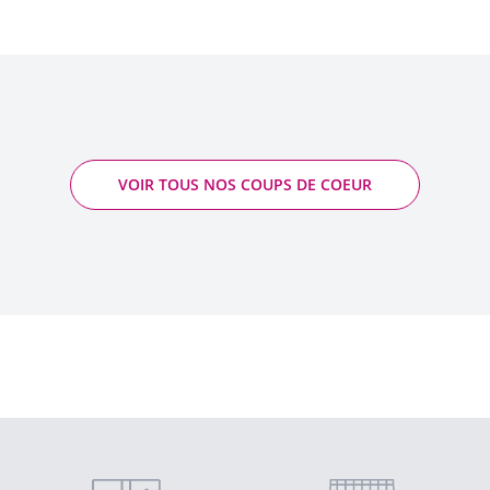
VOIR TOUS NOS COUPS DE COEUR
Condrieu La Carthery - Château-Grillet
2023 - Condrieu AOP