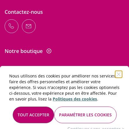
Contactez-nous
Notre boutique
Nous utilisons des cookies pour améliorer nos services,
Informations
faire des offres personnelles et améliorer votre
expérience. Si vous n'acceptez pas les cookies optionnels
ci-dessous, votre expérience peut en être affectée. Pour
L'abus d'alcool est dangereux pour la santé. À consommer
en savoir plus, lisez la
Politiques des cookies
.
avec modération.
Conditions générales de vente et d'utilisation
TOUT ACCEPTER
PARAMÉTRER LES COOKIES
Mentions légales
© 2026 Les Passionnés du vin. Tous droits réservés