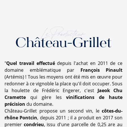
Le Producteur
Château-Grillet
"
Quel travail effectué
depuis l'achat en 2011 de ce
domaine emblématique par
François Pinault
(Artémis) ! Tous les moyens ont été mis en œuvre pour
redonner à ce vignoble la place qu'il doit occuper. Sous
la houlette de Frédéric Engerer, c'est
Jaeok Chu
Cramette
qui gère les
vinifications de haute
précision
du domaine.
Château-Grillet propose un second vin, le
côtes-du-
rhône Pontcin
, depuis 2011 ; il a produit en 2017 son
premier
condrieu
, issu d'une parcelle de 0,25 are au