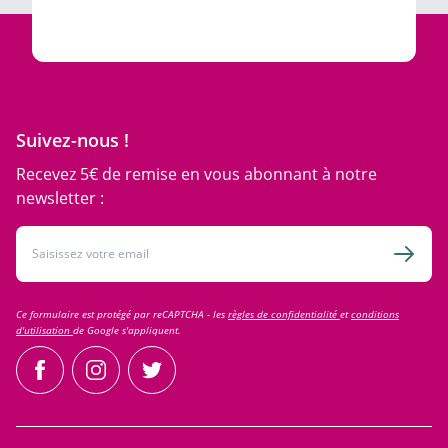
Suivez-nous !
Recevez 5€ de remise en vous abonnant à notre
newsletter :
Adresse email
Inscri
Ce formulaire est protégé par reCAPTCHA - les
règles de confidentialité
et
conditions
d'utilisation
de Google s'appliquent.
facebook
instagram
twitter