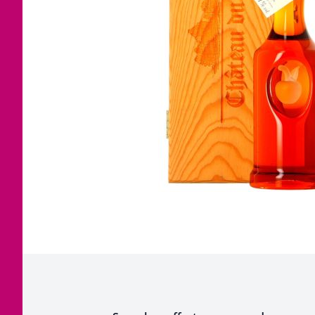
Corse
Etra
Jura
Tout
Languedoc