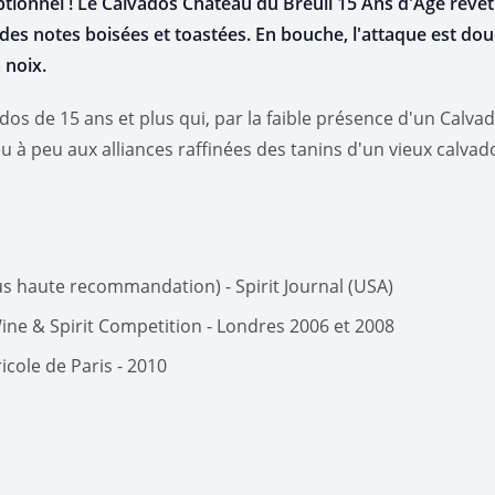
ionnel ! Le Calvados Château du Breuil 15 Ans d'Âge revêt
r des notes boisées et toastées. En bouche, l'attaque est 
a noix.
ados de 15 ans et plus qui, par la faible présence d'un Calv
 à peu aux alliances raffinées des tanins d'un vieux calvad
 haute recommandation) - Spirit Journal (USA)
Wine & Spirit Competition - Londres 2006 et 2008
cole de Paris - 2010