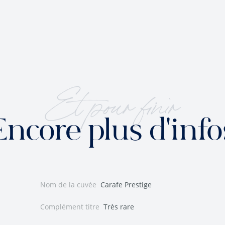
Et pour finir
Encore plus d'info
Nom de la cuvée
Carafe Prestige
Complément titre
Très rare