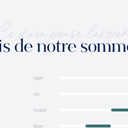
Ce qu'en pense l'exper
is de notre somm
Léger
Sec
Souple
Doux