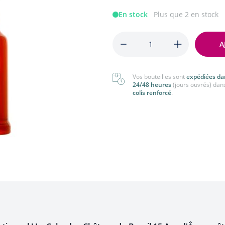
nger
Tout voir
En stock
Plus que 2 en stock
 voir
Quantité
A
Vos bouteilles sont
expédiées da
24/48 heures
(jours ouvrés) dan
colis renforcé
.