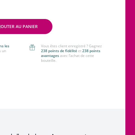
JOUTER AU PANIER
ns les
Vous êtes client enregistré ? Gagnez
s un
238 points de fidélité
et
238 points
avantages
avec l’achat de cette
bouteille.