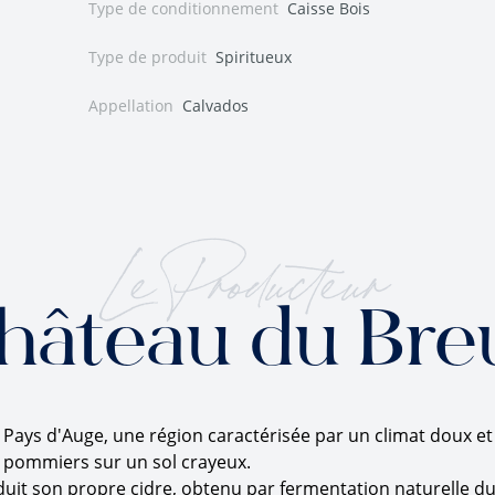
Type de conditionnement
Caisse Bois
Type de produit
Spiritueux
Appellation
Calvados
Le Producteur
hâteau du Breu
le Pays d'Auge, une région caractérisée par un climat doux 
0 pommiers sur un sol crayeux.
duit son propre cidre, obtenu par fermentation naturelle 