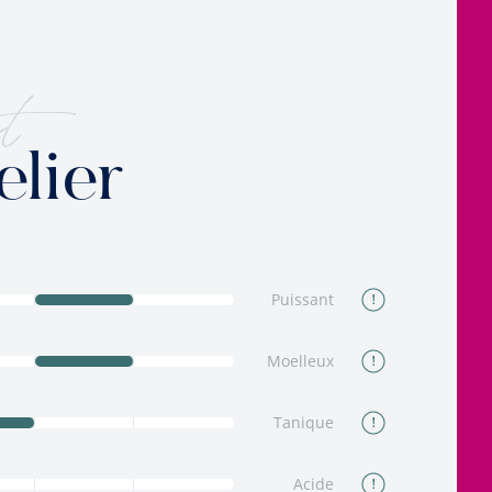
t
elier
Puissant
Moelleux
Tanique
Acide