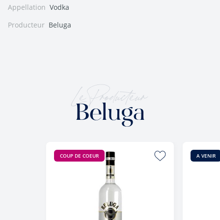
Appellation
Vodka
Producteur
Beluga
Le Producteur
Beluga
COUP DE COEUR
A VENIR