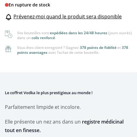
En rupture de stock
Prévenez-moi quand le produit sera disponible
Vos bouteilles sont
expédiées dans les 24/48 heures
(jours ouvrés)
dans un
colis renforcé
.
Vous êtes client enregistré ? Gagnez
378 points de fidélité
et
378
points avantages
avec l’achat de cette bouteille.
Le coffret Vodka le plus prestigieux au monde !
Parfaitement limpide et incolore.
Elle présente un nez ans dans un
registre médicinal
tout en finesse.