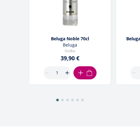
Beluga Noble 70cl
Beluga
Beluga
Vodka
39,90 €
AJOUTER AU PANIER