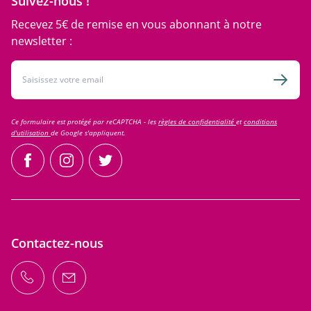
Suivez-nous !
Recevez 5€ de remise en vous abonnant à notre
newsletter :
Adresse email
Inscri
Ce formulaire est protégé par reCAPTCHA - les
règles de confidentialité
et
conditions
d'utilisation
de Google s'appliquent.
facebook
instagram
twitter
Contactez-nous