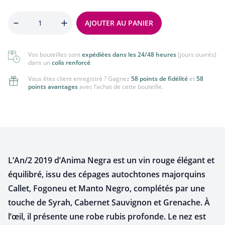
Quantité
AJOUTER AU PANIER
Vos bouteilles sont
expédiées dans les 24/48 heures
(jours ouvrés)
dans un
colis renforcé
.
Vous êtes client enregistré ? Gagnez
58 points de fidélité
et
58
points avantages
avec l’achat de cette bouteille.
L’An/2 2019 d’Anima Negra est un vin rouge élégant et
équilibré, issu des cépages autochtones majorquins
Callet, Fogoneu et Manto Negro, complétés par une
touche de Syrah, Cabernet Sauvignon et Grenache. À
l’œil, il présente une robe rubis profonde. Le nez est