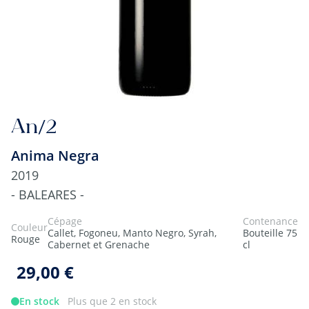
An/2
Anima Negra
2019
- BALEARES -
Cépage
Contenance
Couleur
Callet, Fogoneu, Manto Negro, Syrah,
Bouteille 75
Rouge
Cabernet et Grenache
cl
29,00 €
En stock
Plus que 2 en stock