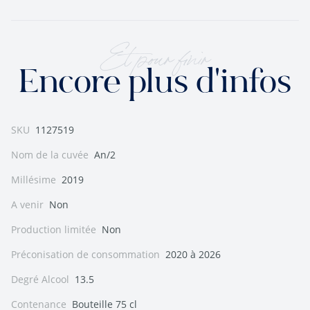
Et pour finir
Encore plus d'infos
SKU
1127519
Nom de la cuvée
An/2
Millésime
2019
A venir
Non
Production limitée
Non
Préconisation de consommation
2020 à 2026
Degré Alcool
13.5
Contenance
Bouteille 75 cl