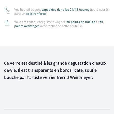
Vos bouteilles sont
expédiées dans les 24/48 heures
(jours ouvrés)
dans un
colis renforcé
.
Vous êtes client enregistré ? Gagnez
66 points de fidélité
et
66
points avantages
avec l’achat de cette bouteille.
Ce verre est destiné à les grande dégustation d'eaux-
de-vie. Il est transparents en borosilicate, souflé
bouche par l'artiste verrier Bernd Weinmeyer.