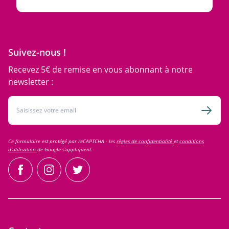
Suivez-nous !
Recevez 5€ de remise en vous abonnant à notre
newsletter :
Adresse email
Inscri
Ce formulaire est protégé par reCAPTCHA - les
règles de confidentialité
et
conditions
d'utilisation
de Google s'appliquent.
facebook
instagram
twitter