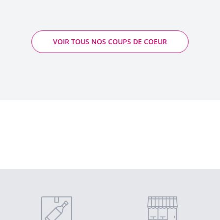
VOIR TOUS NOS COUPS DE COEUR
1 Verre à Eau de Vie 2cl - Rochelt Rochelt
Quantité
AJOUTER AU PANIER