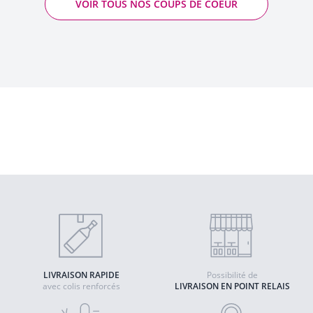
VOIR TOUS NOS COUPS DE COEUR
Tire bouchon Sommelier à double point
d'appui Coutale
Quantité
AJOUTER AU PANIER
LIVRAISON RAPIDE
Possibilité de
avec colis renforcés
LIVRAISON EN POINT RELAIS