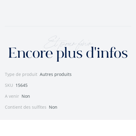
Et pour finir
Encore plus d'infos
Type de produit
Autres produits
SKU
15645
A venir
Non
Contient des sulfites
Non