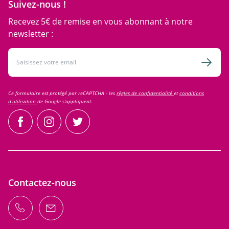
Suivez-nous !
Recevez 5€ de remise en vous abonnant à notre
newsletter :
Adresse email
Inscri
Ce formulaire est protégé par reCAPTCHA - les
règles de confidentialité
et
conditions
d'utilisation
de Google s'appliquent.
facebook
instagram
twitter
Contactez-nous