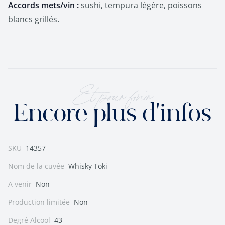
Accords mets/vin :
sushi, tempura légère, poissons
blancs grillés.
Et pour finir
Encore plus d'infos
SKU
14357
Nom de la cuvée
Whisky Toki
A venir
Non
Production limitée
Non
Degré Alcool
43