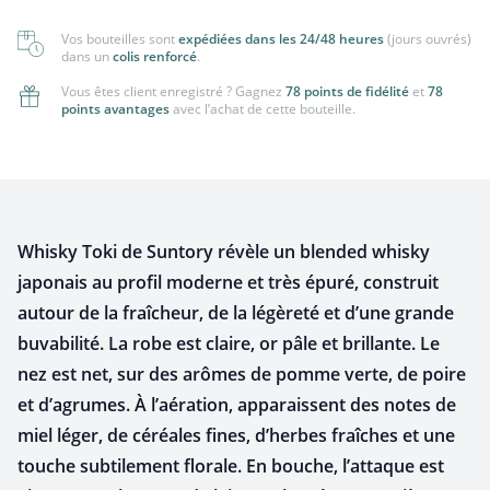
Vos bouteilles sont
expédiées dans les 24/48 heures
(jours ouvrés)
dans un
colis renforcé
.
Vous êtes client enregistré ? Gagnez
78 points de fidélité
et
78
points avantages
avec l’achat de cette bouteille.
Whisky Toki de Suntory révèle un blended whisky
japonais au profil moderne et très épuré, construit
autour de la fraîcheur, de la légèreté et d’une grande
buvabilité. La robe est claire, or pâle et brillante. Le
nez est net, sur des arômes de pomme verte, de poire
et d’agrumes. À l’aération, apparaissent des notes de
miel léger, de céréales fines, d’herbes fraîches et une
touche subtilement florale. En bouche, l’attaque est