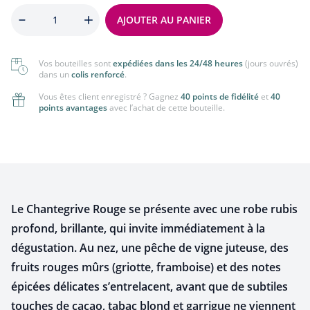
Quantité
AJOUTER AU PANIER
Vos bouteilles sont
expédiées dans les 24/48 heures
(jours ouvrés)
dans un
colis renforcé
.
Vous êtes client enregistré ? Gagnez
40 points de fidélité
et
40
points avantages
avec l’achat de cette bouteille.
Le Chantegrive Rouge se présente avec une robe rubis
profond, brillante, qui invite immédiatement à la
dégustation. Au nez, une pêche de vigne juteuse, des
fruits rouges mûrs (griotte, framboise) et des notes
épicées délicates s’entrelacent, avant que de subtiles
touches de cacao, tabac blond et garrigue ne viennent