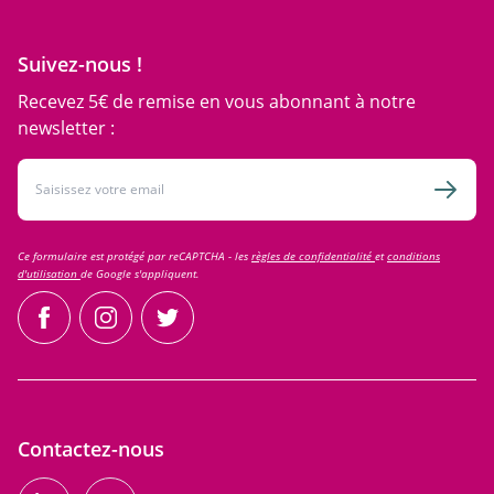
Suivez-nous !
Recevez 5€ de remise en vous abonnant à notre
newsletter :
Adresse email
Inscri
Ce formulaire est protégé par reCAPTCHA - les
règles de confidentialité
et
conditions
d'utilisation
de Google s'appliquent.
facebook
instagram
twitter
Contactez-nous