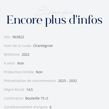
Et pour finir
Encore plus d'infos
SKU
963822
Nom de la cuvée
Chantegrive
Millésime
2022
A venir
Non
Production limitée
Non
Préconisation de consommation
2025 - 2032
Degré Alcool
14,5
Contenance
Bouteille 75 cl
Conditionnement d'origine
6