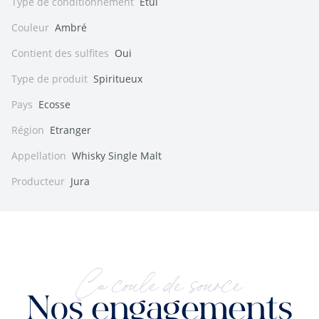
Type de conditionnement
Etui
Couleur
Ambré
Contient des sulfites
Oui
Type de produit
Spiritueux
Pays
Ecosse
Région
Etranger
Appellation
Whisky Single Malt
Producteur
Jura
Ça coule de source
Nos engagements