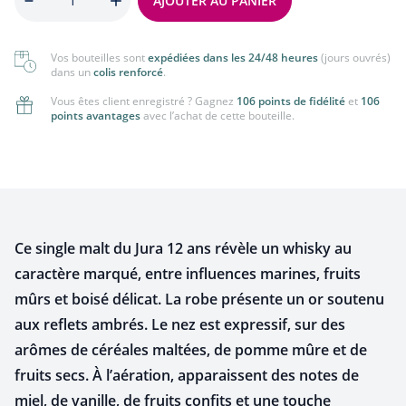
AJOUTER AU PANIER
Vos bouteilles sont
expédiées dans les 24/48 heures
(jours ouvrés)
dans un
colis renforcé
.
Vous êtes client enregistré ? Gagnez
106 points de fidélité
et
106
points avantages
avec l’achat de cette bouteille.
Ce single malt du Jura 12 ans révèle un whisky au
caractère marqué, entre influences marines, fruits
mûrs et boisé délicat. La robe présente un or soutenu
aux reflets ambrés. Le nez est expressif, sur des
arômes de céréales maltées, de pomme mûre et de
fruits secs. À l’aération, apparaissent des notes de
miel, de vanille, de fruits confits et une touche