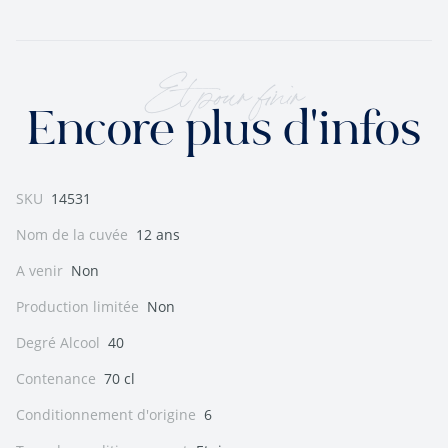
Et pour finir
Encore plus d'infos
SKU
14531
Nom de la cuvée
12 ans
A venir
Non
Production limitée
Non
Degré Alcool
40
Contenance
70 cl
Conditionnement d'origine
6