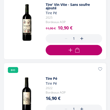
Tire' Vin Vite - Sans soufre
ajouté
Tire Pé
2025
Bordeaux AOP
Prix normal
Prix Spécial
10,90 €
11,90 €
AJOUTER AU PANIER
BIO
Tire Pé
Tire Pé
2022
Bordeaux AOP
16,90 €