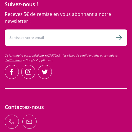
Suivez-nous !
Recevez 5€ de remise en vous abonnant à notre
newsletter :
Adresse email
Inscri
Ce formulaire est protégé par reCAPTCHA - les
règles de confidentialité
et
conditions
d'utilisation
de Google s'appliquent.
facebook
instagram
twitter
Contactez-nous