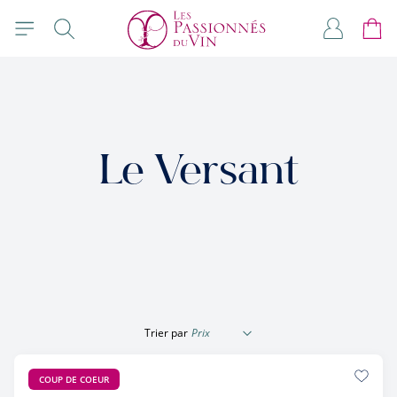
Allez au contenu
Rechercher
Mon com
Panie
Le Versant
Trier par
COUP DE COEUR