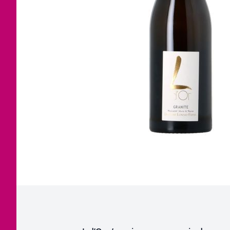
Corse
Etra
Jura
Tout
Languedoc