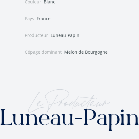
Couleur
Blanc
Pays
France
Producteur
Luneau-Papin
Cépage dominant
Melon de Bourgogne
Le Producteur
Luneau-Papin