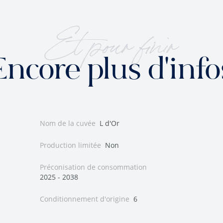
Et pour finir
Encore plus d'info
Nom de la cuvée
L d'Or
Production limitée
Non
Préconisation de consommation
2025 - 2038
Conditionnement d'origine
6