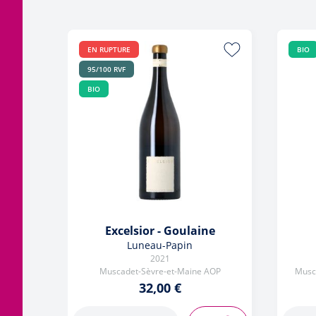
EN RUPTURE
BIO
95/100 RVF
BIO
Excelsior - Goulaine
Luneau-Papin
2021
Muscadet-Sèvre-et-Maine AOP
Musca
32,00 €