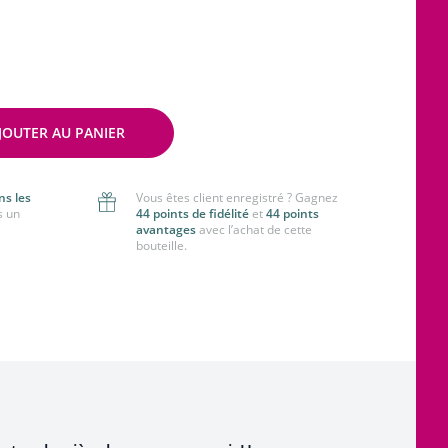
JOUTER AU PANIER
ns les
Vous êtes client enregistré ? Gagnez
s un
44 points de fidélité
et
44 points
avantages
avec l’achat de cette
bouteille.