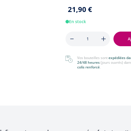
nger
Tout voir
21,90 €
 voir
En stock
Quantité
A
Vos bouteilles sont
expédiées da
24/48 heures
(jours ouvrés) dan
colis renforcé
.