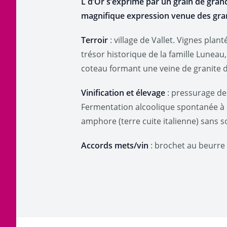
L d’Or
s’exprime par un grain de gran
magnifique expression venue des
gra
Terroir
: village de Vallet. Vignes pla
trésor historique de la famille Luneau, 
coteau formant une veine de granite d
Vinification et élevage
: pressurage des
Fermentation alcoolique spontanée à p
amphore (terre cuite italienne) sans s
Accords mets/vin
: brochet au beurre 