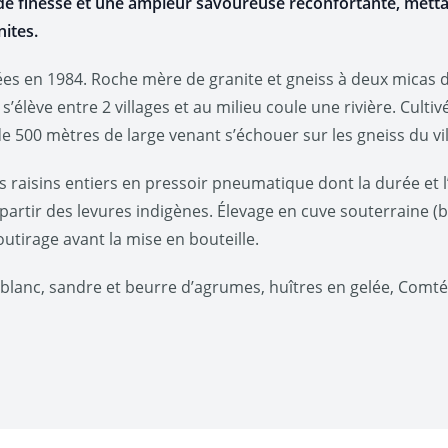
de finesse et une ampleur savoureuse
réconfortante, mett
nites.
ntées en 1984. Roche mère de granite et gneiss à deux micas 
s’élève entre 2 villages et au milieu coule une rivière. Cultivé
e 500 mètres de large venant s’échouer sur les gneiss du vi
 raisins entiers en pressoir pneumatique dont la durée et l’i
artir des levures indigènes. Élevage en cuve souterraine (b
outirage avant la mise en bouteille.
blanc, sandre et beurre d’agrumes, huîtres en gelée, Comté 