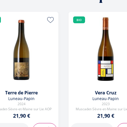
BIO
Terre de Pierre
Vera Cruz
Luneau-Papin
Luneau-Papin
2024
2023
det-Sèvre-et-Maine sur Lie AOP
Muscadet-Sèvre-et-Maine sur L
21,90 €
21,90 €