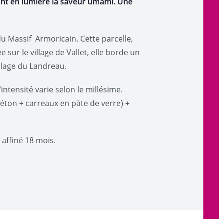
ant en lumière la saveur umami. Une
du Massif Armoricain. Cette parcelle,
e sur le village de Vallet, elle borde un
llage du Landreau.
ntensité varie selon le millésime.
éton + carreaux en pâte de verre) +
affiné 18 mois.