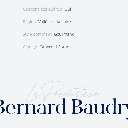
Contient des sulfites
Oui
Région
Vallée de la Loire
Style dominant
Gourmand
Cépage
Cabernet Franc
Le Producteur
Bernard Baudr