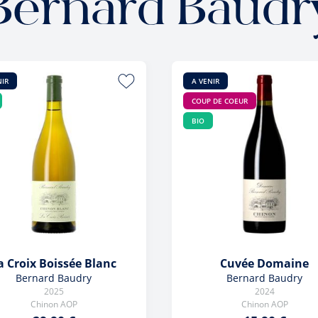
Bernard Baudr
NIR
A VENIR
COUP DE COEUR
BIO
a Croix Boissée Blanc
Cuvée Domaine
Bernard Baudry
Bernard Baudry
2025
2024
Chinon AOP
Chinon AOP