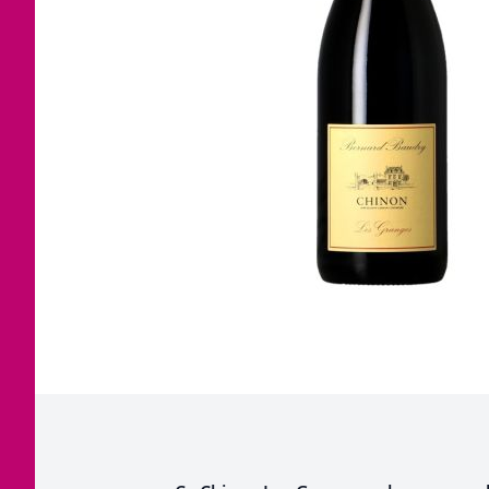
Corse
Etra
Jura
Tout
Languedoc