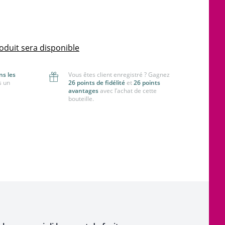
oduit sera disponible
ns les
Vous êtes client enregistré ? Gagnez
s un
26 points de fidélité
et
26 points
avantages
avec l’achat de cette
bouteille.