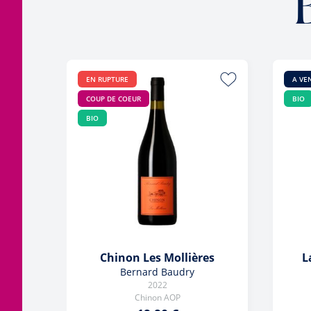
EN RUPTURE
A VE
COUP DE COEUR
BIO
BIO
Chinon Les Mollières
L
Bernard Baudry
2022
Chinon AOP