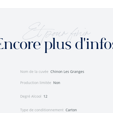
Et pour finir
Encore plus d'info
Nom de la cuvée
Chinon Les Granges
Production limitée
Non
Degré Alcool
12
Type de conditionnement
Carton