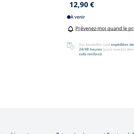
12,90 €
nger
Tout voir
 voir
À venir
Prévenez-moi quand le pr
Vos bouteilles sont
expédiées da
24/48 heures
(jours ouvrés) dan
colis renforcé
.