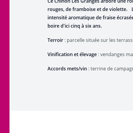
Ce Chinon Les Granges arbore une robe 
rouges, de framboise et de violette. 
intensité aromatique de fraise écrasée 
boire d'ici cinq à six ans.
Terroir
: parcelle située sur les terra
Vinification et élevage
: vendanges man
Accords mets/vin
: terrine de campagn