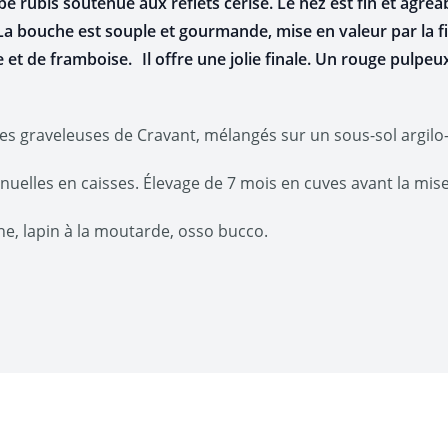
rubis soutenue aux reflets cerise. Le nez est fin et agréab
La bouche est souple et gourmande, mise en valeur par la fin
et de framboise. Il offre une jolie finale. Un rouge pulpeux
sses graveleuses de Cravant, mélangés sur un sous-sol argilo-
uelles en caisses. Élevage de 7 mois en cuves avant la mise
e, lapin à la moutarde, osso bucco.