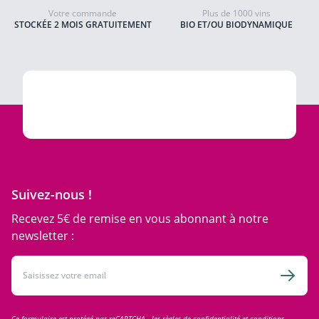
Votre commande
Plus de 1000 vins
STOCKÉE 2 MOIS GRATUITEMENT
BIO ET/OU BIODYNAMIQUE
Suivez-nous !
Recevez 5€ de remise en vous abonnant à notre
newsletter :
Adresse email
Inscri
Ce formulaire est protégé par reCAPTCHA - les
règles de confidentialité
et
conditions