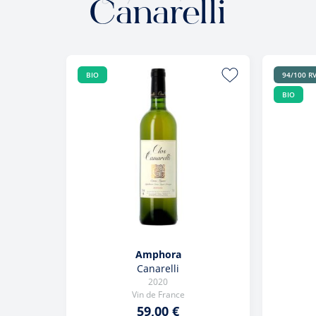
Canarelli
BIO
94/100 R
BIO
Amphora
Canarelli
2020
Vin de France
59,00 €