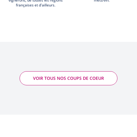
vignerons, de toutes les régions
mets/vin.
françaises et d'ailleurs.
VOIR TOUS NOS COUPS DE COEUR
Amphora - Canarelli
2025 - Corse Figari AOP